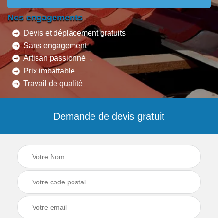
Nos engagements
Devis et déplacement gratuits
Sans engagement
Artisan passionné
Prix imbattable
Travail de qualité
Demande de devis gratuit