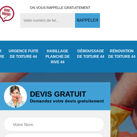
ON VOUS RAPPELLE GRATUITEMENT
R
URGENCE FUITE
HABILLAGE
DÉMOUSSAGE
RÉNOVATION
URE
DE TOITURE 44
PLANCHE DE
DE TOITURE 44
DE TOITURE 44
RIVE 44
DEVIS GRATUIT
Demandez votre devis gratuitement
Démoussage
ite
Traitement anti
nettoyage de tuile
mousse toiture 44
44