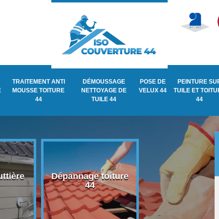
TRAITEMENT ANTI
DÉMOUSSAGE
POSE DE
PEINTURE SU
E
MOUSSE TOITURE
NETTOYAGE DE
VELUX 44
TUILE ET TOIT
44
TUILE 44
44
ttière
Dépannage toiture
Recherche de fu
44
de toiture 44