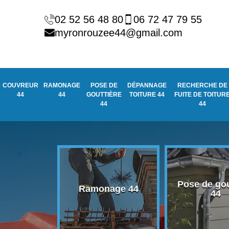
02 52 56 48 80
06 72 47 79 55
myronrouzee44@gmail.com
COUVREUR
RAMONAGE
POSE DE
DÉPANNAGE
RECHERCHE DE
44
44
GOUTTIÈRE
TOITURE 44
FUITE DE TOITUR
44
44
Pose de gou
eur 44
Ramonage 44
44