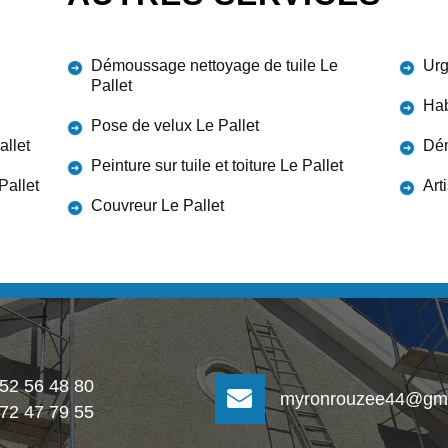
Démoussage nettoyage de tuile Le
Urg
Pallet
Hab
Pose de velux Le Pallet
allet
Dém
Peinture sur tuile et toiture Le Pallet
Pallet
Art
Couvreur Le Pallet
 52 56 48 80
myronrouzee44@gma
 72 47 79 55