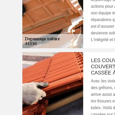
actions pour 
son équipe de
réparations q
est d’assurer 
devienne soli
L’intégrité et
LES COUV
COUVERT
CASSÉE À
Avec les viol
des grêlons, 
arrive aussi 
les fissures e
tuiles. Voilà
cassées sur l