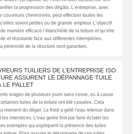
arrêter la progression des dégâts. L’entreprise, avec
 couvreurs chevronnés, peut effectuer toutes les
u’elles soient petites ou de grande ampleur. L’objectif
de manière efficace l’étanchéité de la toiture et qu’elle
de et résistante face aux différentes intempéries.
 la pérennité de la structure sont garanties.
REURS TUILIERS DE L’ENTREPRISE ISO
URE ASSURENT LE DÉPANNAGE TUILE
 LE PALLET
ents orages de plusieurs jours sans cesse, ou à cause
certaines tuiles de la toiture ont été cassées. Cela
au moment du dégel. Le froid a gelé l’eau retenue dans
t les interstices. L’eau gelée finit par faire éclater les
 des exemples qui expliquent la présence des tuiles
a toiture. Pour assurer le dépannage de ces tuiles