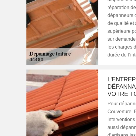
réparation de
dépanneurs d
de qualité et 
supérieure po
sur demande u
les charges 
durée de l’in
L’ENTRE
DÉPANNA
VOTRE T
Pour dépanner
Couverture. E
intervention
aussi dépann
d’artisans is