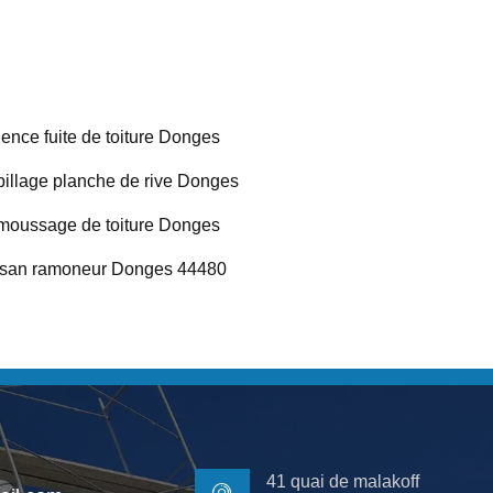
ence fuite de toiture Donges
illage planche de rive Donges
oussage de toiture Donges
isan ramoneur Donges 44480
41 quai de malakoff