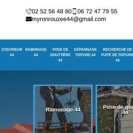
02 52 56 48 80
06 72 47 79 55
myronrouzee44@gmail.com
COUVREUR
RAMONAGE
POSE DE
DÉPANNAGE
RECHERCHE DE
44
44
GOUTTIÈRE
TOITURE 44
FUITE DE TOITUR
44
44
Pose de gou
eur 44
Ramonage 44
44