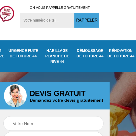
ON VOUS RAPPELLE GRATUITEMENT
R
URGENCE FUITE
HABILLAGE
DÉMOUSSAGE
RÉNOVATION
URE
DE TOITURE 44
PLANCHE DE
DE TOITURE 44
DE TOITURE 44
RIVE 44
DEVIS GRATUIT
Demandez votre devis gratuitement
Démoussage
ite
Traitement anti
nettoyage de tuile
mousse toiture 44
44