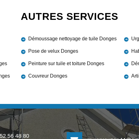
AUTRES SERVICES
Démoussage nettoyage de tuile Donges
Urg
Pose de velux Donges
Hab
nges
Peinture sur tuile et toiture Donges
Dém
onges
Couvreur Donges
Art
 52 56 48 80