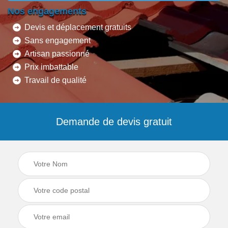
Nos engagements
Devis et déplacement gratuits
Sans engagement
Artisan passionné
Prix imbattable
Travail de qualité
Demande de devis gratuit