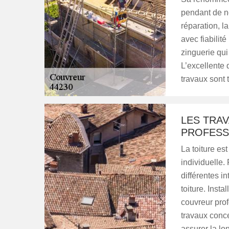
pendant de no
réparation, l
avec fiabilité
zinguerie qui
L’excellente 
travaux sont 
LES TRA
PROFESS
La toiture es
individuelle. 
différentes i
toiture. Insta
couvreur prof
travaux conce
assurer la lon