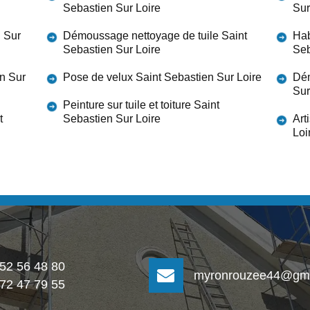
Sebastien Sur Loire
Sur
n Sur
Démoussage nettoyage de tuile Saint
Hab
Sebastien Sur Loire
Seb
n Sur
Pose de velux Saint Sebastien Sur Loire
Dém
Sur
Peinture sur tuile et toiture Saint
t
Sebastien Sur Loire
Art
Loi
 52 56 48 80
myronrouzee44@gma
 72 47 79 55