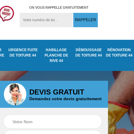
ON VOUS RAPPELLE GRATUITEMENT
R
URGENCE FUITE
HABILLAGE
DÉMOUSSAGE
RÉNOVATION
URE
DE TOITURE 44
PLANCHE DE
DE TOITURE 44
DE TOITURE 44
RIVE 44
DEVIS GRATUIT
Demandez votre devis gratuitement
Démoussage
ite
Traitement anti
nettoyage de tuile
mousse toiture 44
44