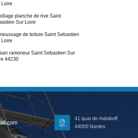
 Loire
illage planche de rive Saint
astien Sur Loire
oussage de toiture Saint Sebastien
 Loire
isan ramoneur Saint Sebastien Sur
re 44230
41 quai de malakoff
il.com
44000 Nantes