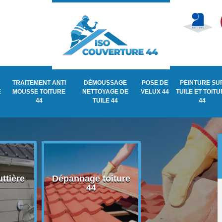
TRAITEMENT ANTI
DÉMOUSSAGE
POSE DE
PEINTURE SU
E
MOUSSE TOITURE
NETTOYAGE DE
VELUX 44
TUILE ET TOIT
44
TUILE 44
44
ttière
Dépannage toiture
Recherche de fu
44
de toiture 44