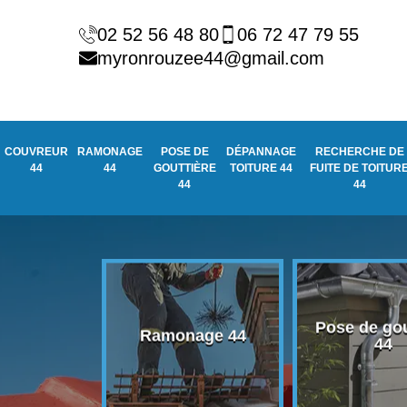
02 52 56 48 80
06 72 47 79 55
myronrouzee44@gmail.com
COUVREUR
RAMONAGE
POSE DE
DÉPANNAGE
RECHERCHE DE
44
44
GOUTTIÈRE
TOITURE 44
FUITE DE TOITUR
44
44
Pose de gou
eur 44
Ramonage 44
44