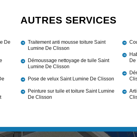
AUTRES SERVICES
ne De
Traitement anti mousse toiture Saint
Cou
Lumine De Clisson
Hab
e
Démoussage nettoyage de tuile Saint
De 
Lumine De Clisson
Dém
De
Pose de velux Saint Lumine De Clisson
Cli
Peinture sur tuile et toiture Saint Lumine
Art
t
De Clisson
Cli