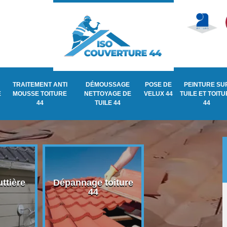
TRAITEMENT ANTI
DÉMOUSSAGE
POSE DE
PEINTURE SU
E
MOUSSE TOITURE
NETTOYAGE DE
VELUX 44
TUILE ET TOIT
44
TUILE 44
44
ttière
Dépannage toiture
Recherche de fu
44
de toiture 44