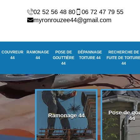
02 52 56 48 80
06 72 47 79 55
myronrouzee44@gmail.com
COUVREUR
RAMONAGE
POSE DE
DÉPANNAGE
RECHERCHE DE
44
44
GOUTTIÈRE
TOITURE 44
FUITE DE TOITUR
44
44
Pose de gou
eur 44
Ramonage 44
44