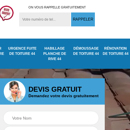
ON VOUS RAPPELLE GRATUITEMENT
R
URGENCE FUITE
HABILLAGE
DÉMOUSSAGE
RÉNOVATION
URE
DE TOITURE 44
PLANCHE DE
DE TOITURE 44
DE TOITURE 44
RIVE 44
DEVIS GRATUIT
Demandez votre devis gratuitement
Démoussage
ite
Traitement anti
nettoyage de tuile
mousse toiture 44
44