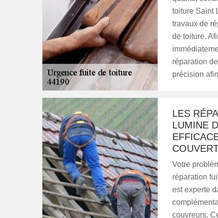
toiture Saint
travaux de ré
de toiture. Af
immédiatemen
réparation de
précision afin
LES RÉPA
LUMINE 
EFFICAC
COUVER
Votre problème
réparation fu
est experte 
complémentair
couvreurs. Ce