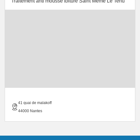
Traitement anti mousse toiture Saint Meme Le Tenu
41 quai de malakoff
44000 Nantes