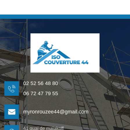
02 52 56 48 80
06 72 47 79 55
myronrouzee44@gmail.com
41 quai de malakoff