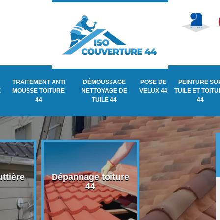
TRAITEMENT ANTI
DÉMOUSSAGE
POSE DE
PEINTURE SU
E
MOUSSE TOITURE
NETTOYAGE DE
VELUX 44
TUILE ET TOIT
44
TUILE 44
44
ttière
Dépannage toiture
Recherche de fu
44
de toiture 44