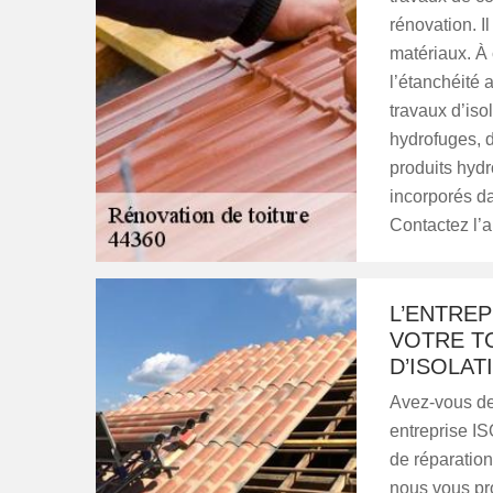
rénovation. I
matériaux. À 
l’étanchéité 
travaux d’isol
hydrofuges, d
produits hydr
incorporés d
Contactez l’
L’ENTRE
VOTRE T
D’ISOLA
Avez-vous des
entreprise IS
de réparation.
nous vous pro