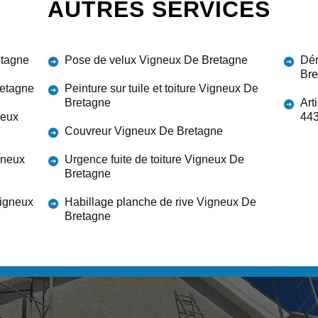
AUTRES SERVICES
etagne
Pose de velux Vigneux De Bretagne
Dém
Bre
retagne
Peinture sur tuile et toiture Vigneux De
Bretagne
Art
neux
44
Couvreur Vigneux De Bretagne
gneux
Urgence fuite de toiture Vigneux De
Bretagne
Vigneux
Habillage planche de rive Vigneux De
Bretagne