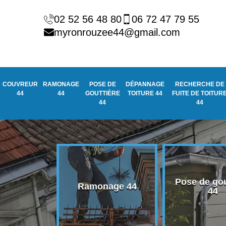
02 52 56 48 80
06 72 47 79 55
myronrouzee44@gmail.com
COUVREUR
RAMONAGE
POSE DE
DÉPANNAGE
RECHERCHE DE
44
44
GOUTTIÈRE
TOITURE 44
FUITE DE TOITUR
44
44
Pose de gou
eur 44
Ramonage 44
44