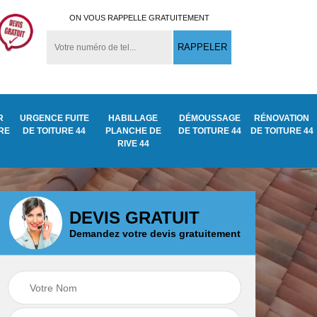
ON VOUS RAPPELLE GRATUITEMENT
R
URGENCE FUITE
HABILLAGE
DÉMOUSSAGE
RÉNOVATION
URE
DE TOITURE 44
PLANCHE DE
DE TOITURE 44
DE TOITURE 44
RIVE 44
DEVIS GRATUIT
Demandez votre devis gratuitement
Démoussage
ite
Traitement anti
nettoyage de tuile
mousse toiture 44
44