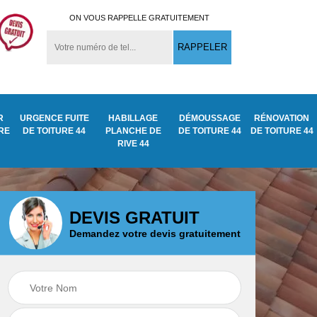
ON VOUS RAPPELLE GRATUITEMENT
R
URGENCE FUITE
HABILLAGE
DÉMOUSSAGE
RÉNOVATION
URE
DE TOITURE 44
PLANCHE DE
DE TOITURE 44
DE TOITURE 44
RIVE 44
DEVIS GRATUIT
Demandez votre devis gratuitement
Démoussage
ite
Traitement anti
nettoyage de tuile
mousse toiture 44
44