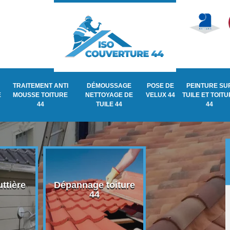
TRAITEMENT ANTI
DÉMOUSSAGE
POSE DE
PEINTURE SU
E
MOUSSE TOITURE
NETTOYAGE DE
VELUX 44
TUILE ET TOIT
44
TUILE 44
44
ttière
Dépannage toiture
Recherche de fu
44
de toiture 44