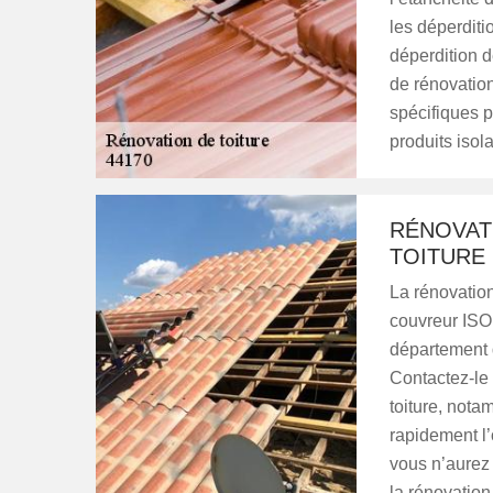
les déperditi
déperdition d
de rénovation
spécifiques p
produits isola
RÉNOVAT
TOITURE
La rénovation 
couvreur ISO 
département d
Contactez-le
toiture, notam
rapidement l’
vous n’aurez 
la rénovation 