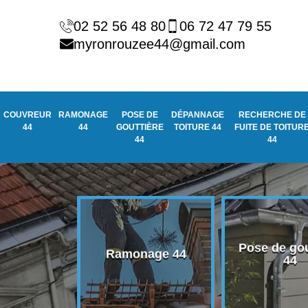
02 52 56 48 80
06 72 47 79 55
myronrouzee44@gmail.com
COUVREUR
RAMONAGE
POSE DE
DÉPANNAGE
RECHERCHE DE
44
44
GOUTTIÈRE
TOITURE 44
FUITE DE TOITUR
44
44
Pose de gou
eur 44
Ramonage 44
44