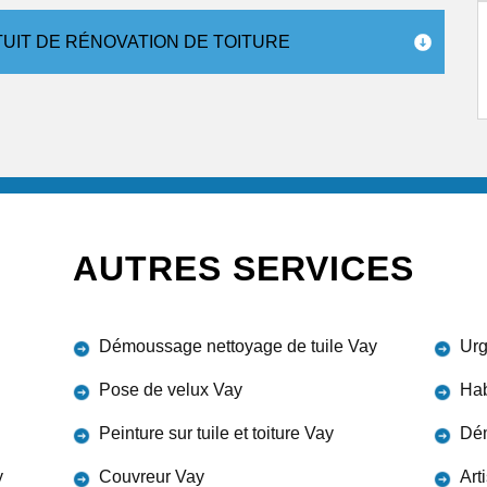
TUIT DE RÉNOVATION DE TOITURE
AUTRES SERVICES
Démoussage nettoyage de tuile Vay
Urg
Pose de velux Vay
Hab
Peinture sur tuile et toiture Vay
Dém
y
Couvreur Vay
Art