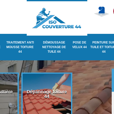
TRAITEMENT ANTI
DÉMOUSSAGE
POSE DE
PEINTURE SU
E
MOUSSE TOITURE
NETTOYAGE DE
VELUX 44
TUILE ET TOIT
44
TUILE 44
44
ttière
Dépannage toiture
Recherche de fu
44
de toiture 44