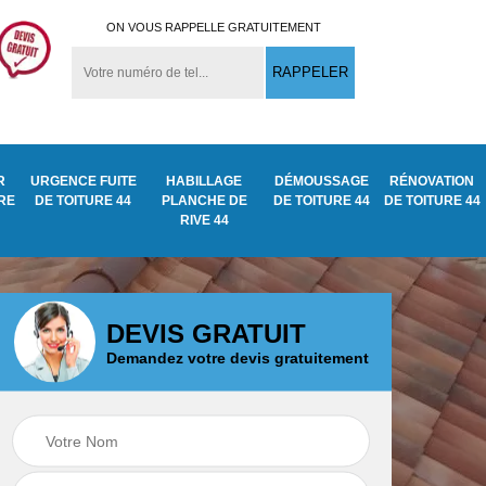
ON VOUS RAPPELLE GRATUITEMENT
R
URGENCE FUITE
HABILLAGE
DÉMOUSSAGE
RÉNOVATION
URE
DE TOITURE 44
PLANCHE DE
DE TOITURE 44
DE TOITURE 44
RIVE 44
DEVIS GRATUIT
Demandez votre devis gratuitement
Démoussage
ite
Traitement anti
nettoyage de tuile
mousse toiture 44
44