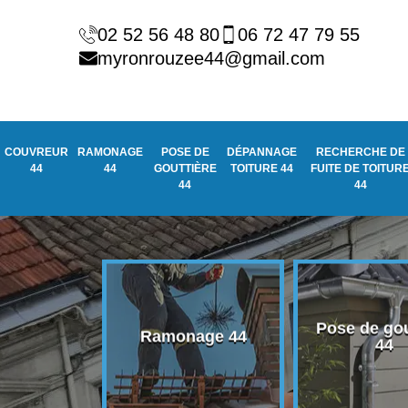
02 52 56 48 80
06 72 47 79 55
myronrouzee44@gmail.com
COUVREUR
RAMONAGE
POSE DE
DÉPANNAGE
RECHERCHE DE
44
44
GOUTTIÈRE
TOITURE 44
FUITE DE TOITUR
44
44
Pose de gou
eur 44
Ramonage 44
44