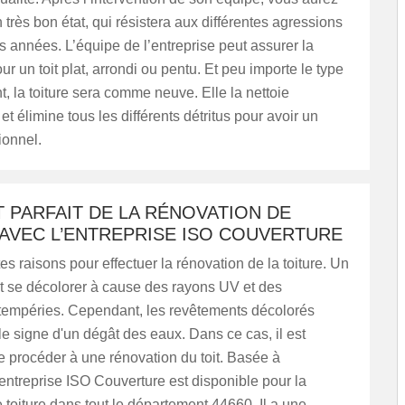
n très bon état, qui résistera aux différentes agressions
s années. L’équipe de l’entreprise peut assurer la
ur un toit plat, arrondi ou pentu. Et peu importe le type
, la toiture sera comme neuve. Elle la nettoie
et élimine tous les différents détritus pour avoir un
ionnel.
 PARFAIT DE LA RÉNOVATION DE
 AVEC L’ENTREPRISE ISO COUVERTURE
ntes raisons pour effectuer la rénovation de la toiture. Un
ut se décolorer à cause des rayons UV et des
ntempéries. Cependant, les revêtements décolorés
le signe d'un dégât des eaux. Dans ce cas, il est
 procéder à une rénovation du toit. Basée à
entreprise ISO Couverture est disponible pour la
 toiture dans tout le département 44660. Il a une