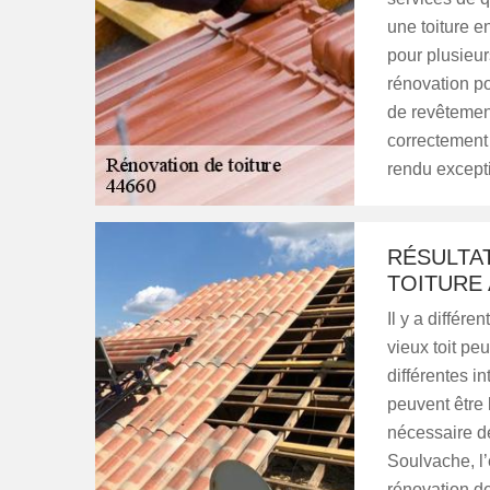
une toiture e
pour plusieur
rénovation po
de revêtement
correctement 
rendu except
RÉSULTAT
TOITURE
Il y a différe
vieux toit pe
différentes i
peuvent être 
nécessaire de
Soulvache, l’
rénovation de