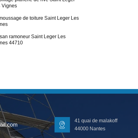
 Vignes
oussage de toiture Saint Leger Les
nes
isan ramoneur Saint Leger Les
nes 44710
41 quai de malakoff
il.com
44000 Nantes