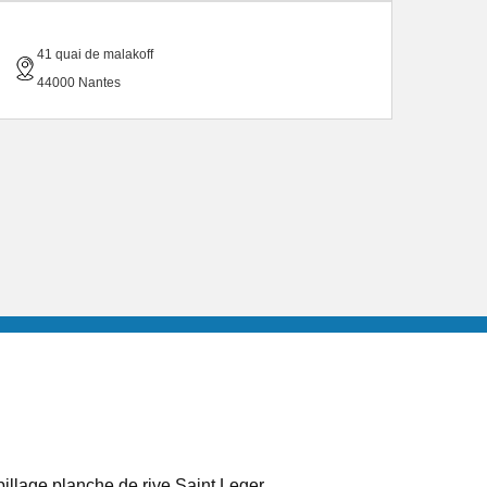
41 quai de malakoff
44000 Nantes
illage planche de rive Saint Leger