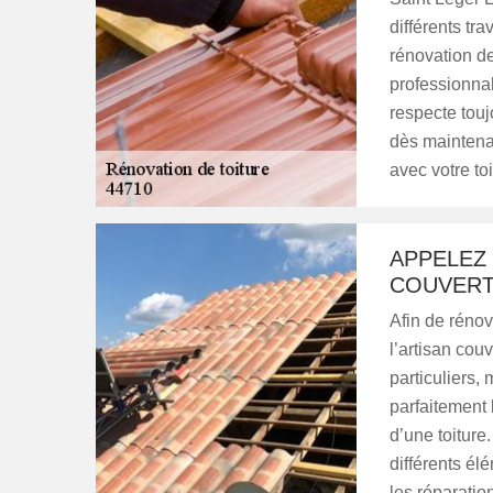
différents tra
rénovation d
professionnal
respecte touj
dès maintena
avec votre toi
APPELEZ 
COUVERT
Afin de rénov
l’artisan cou
particuliers,
parfaitement 
d’une toiture
différents élé
les réparatio