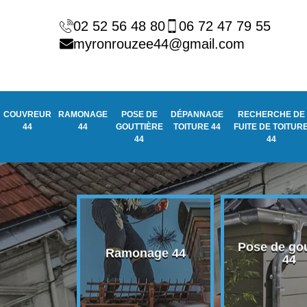
02 52 56 48 80
06 72 47 79 55
myronrouzee44@gmail.com
COUVREUR
RAMONAGE
POSE DE
DÉPANNAGE
RECHERCHE DE
44
44
GOUTTIÈRE
TOITURE 44
FUITE DE TOITUR
44
44
Pose de gou
eur 44
Ramonage 44
44