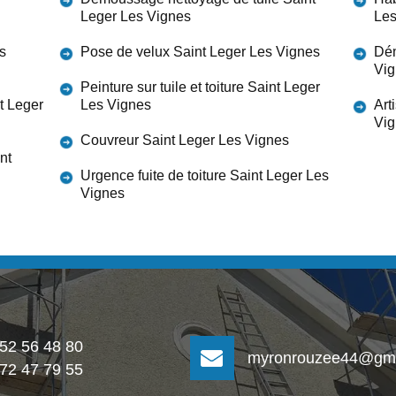
Leger Les Vignes
Les
s
Pose de velux Saint Leger Les Vignes
Dém
Vig
Peinture sur tuile et toiture Saint Leger
t Leger
Les Vignes
Art
Vig
Couvreur Saint Leger Les Vignes
nt
Urgence fuite de toiture Saint Leger Les
Vignes
 52 56 48 80
myronrouzee44@gma
 72 47 79 55