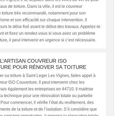
vaux de toiture. Dans la ville, il est le couvreur
e toiture très recommandé, notamment pour son
isme et son efficacité sur chaque intervention. Il
ours le délai fixé avant le début des travaux. Appelez-le
nt et fixez un rendez-vous si vous avez un problème
ture, il peut intervenir en urgence si c’est nécessaire.
L’ARTISAN COUVREUR ISO
URE POUR RÉNOVER SA TOITURE
er sa toiture à Saint Leger Les Vignes, faites appel à
vreur ISO Couverture. Il peut intervenir chez les
 mais également les entreprises en 44710. Il maitrise
la technique pour une rénovation totale ou partielle
. Pour commencer, il vérifie l’état du revêtement, des
ments de la toiture et de l’isolation. S’il considère que
ns sont trop importantes, il propose la rénovation totale