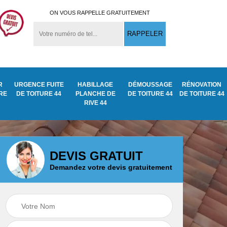
ON VOUS RAPPELLE GRATUITEMENT
R
URGENCE FUITE
HABILLAGE
DÉMOUSSAGE
RÉNOVATION
URE
DE TOITURE 44
PLANCHE DE
DE TOITURE 44
DE TOITURE 44
RIVE 44
DEVIS GRATUIT
Demandez votre devis gratuitement
Démoussage
ite
Traitement anti
nettoyage de tuile
mousse toiture 44
44