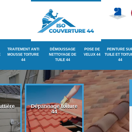
TRAITEMENT ANTI
DÉMOUSSAGE
POSE DE
PEINTURE SU
E
MOUSSE TOITURE
NETTOYAGE DE
VELUX 44
TUILE ET TOIT
44
TUILE 44
44
ttière
Dépannage toiture
Recherche de fu
44
de toiture 44