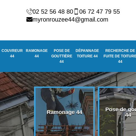
02 52 56 48 80
06 72 47 79 55
myronrouzee44@gmail.com
COUVREUR
RAMONAGE
POSE DE
DÉPANNAGE
RECHERCHE DE
44
44
GOUTTIÈRE
TOITURE 44
FUITE DE TOITUR
44
44
Pose de gou
eur 44
Ramonage 44
44