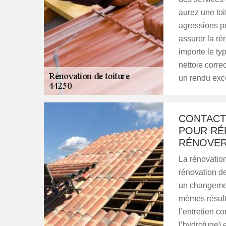
aurez une toit
agressions po
assurer la ré
importe le ty
nettoie correc
un rendu exc
CONTACT
POUR RÉ
RÉNOVER
La rénovation
rénovation de
un changemen
mêmes résulta
l’entretien c
l’hydrofuge) 