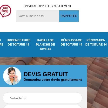
ON VOUS RAPPELLE GRATUITEMENT
R
URGENCE FUITE
HABILLAGE
DÉMOUSSAGE
RÉNOVATION
URE
DE TOITURE 44
PLANCHE DE
DE TOITURE 44
DE TOITURE 44
RIVE 44
DEVIS GRATUIT
Demandez votre devis gratuitement
Démoussage
ite
Traitement anti
nettoyage de tuile
mousse toiture 44
44