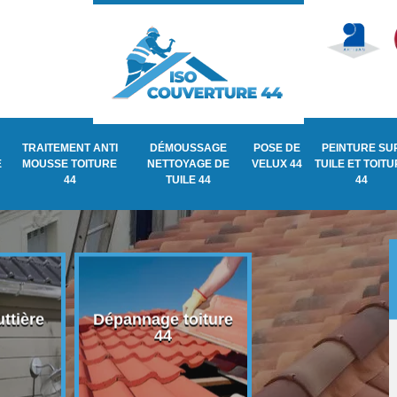
TRAITEMENT ANTI
DÉMOUSSAGE
POSE DE
PEINTURE SU
E
MOUSSE TOITURE
NETTOYAGE DE
VELUX 44
TUILE ET TOIT
44
TUILE 44
44
ttière
Dépannage toiture
Recherche de fu
44
de toiture 44