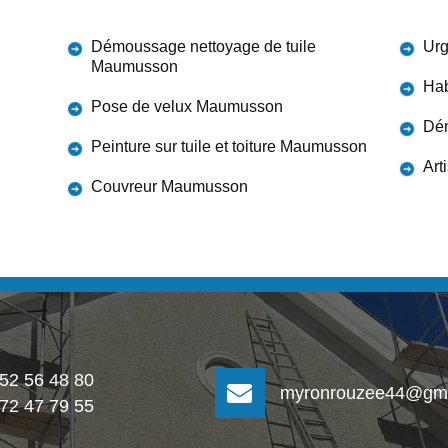
Démoussage nettoyage de tuile
Urg
Maumusson
Hab
Pose de velux Maumusson
Dém
Peinture sur tuile et toiture Maumusson
Art
Couvreur Maumusson
 52 56 48 80
myronrouzee44@gma
 72 47 79 55