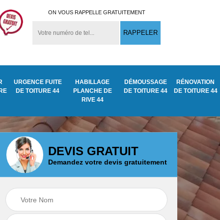
ON VOUS RAPPELLE GRATUITEMENT
R
URGENCE FUITE
HABILLAGE
DÉMOUSSAGE
RÉNOVATION
URE
DE TOITURE 44
PLANCHE DE
DE TOITURE 44
DE TOITURE 44
RIVE 44
DEVIS GRATUIT
Demandez votre devis gratuitement
Démoussage
ite
Traitement anti
nettoyage de tuile
mousse toiture 44
44