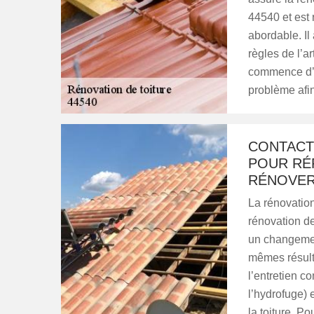
44540 et est r
abordable. Il 
règles de l’ar
commence d’ab
problème afin
CONTACT
POUR RÉ
RÉNOVER
La rénovation
rénovation de
un changemen
mêmes résulta
l’entretien c
l’hydrofuge) 
la toiture. P