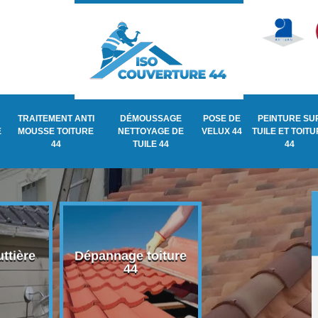
TRAITEMENT ANTI
DÉMOUSSAGE
POSE DE
PEINTURE SU
E
MOUSSE TOITURE
NETTOYAGE DE
VELUX 44
TUILE ET TOIT
44
TUILE 44
44
ttière
Dépannage toiture
Recherche de fu
44
de toiture 44