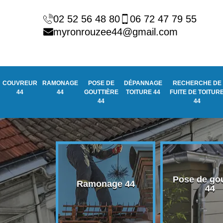
02 52 56 48 80
06 72 47 79 55
myronrouzee44@gmail.com
COUVREUR
RAMONAGE
POSE DE
DÉPANNAGE
RECHERCHE DE
44
44
GOUTTIÈRE
TOITURE 44
FUITE DE TOITUR
44
44
Pose de gou
eur 44
Ramonage 44
44