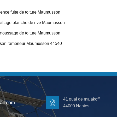
ence fuite de toiture Maumusson
illage planche de rive Maumusson
oussage de toiture Maumusson
isan ramoneur Maumusson 44540
41 quai de malakoff
il.com
44000 Nantes