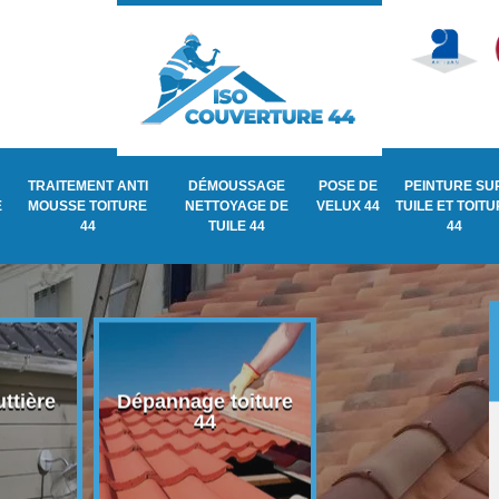
TRAITEMENT ANTI
DÉMOUSSAGE
POSE DE
PEINTURE SU
E
MOUSSE TOITURE
NETTOYAGE DE
VELUX 44
TUILE ET TOIT
44
TUILE 44
44
ttière
Dépannage toiture
Recherche de fu
44
de toiture 44