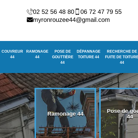
02 52 56 48 80
06 72 47 79 55
myronrouzee44@gmail.com
COUVREUR
RAMONAGE
POSE DE
DÉPANNAGE
RECHERCHE DE
44
44
GOUTTIÈRE
TOITURE 44
FUITE DE TOITUR
44
44
Pose de gou
eur 44
Ramonage 44
44