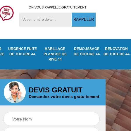
ON VOUS RAPPELLE GRATUITEMENT
R
URGENCE FUITE
HABILLAGE
DÉMOUSSAGE
RÉNOVATION
URE
DE TOITURE 44
PLANCHE DE
DE TOITURE 44
DE TOITURE 44
RIVE 44
DEVIS GRATUIT
Demandez votre devis gratuitement
Démoussage
ite
Traitement anti
nettoyage de tuile
mousse toiture 44
44