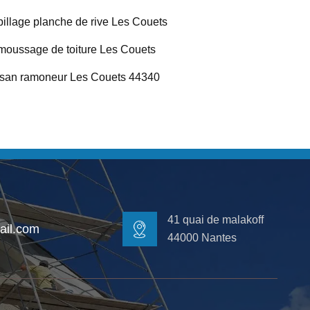
illage planche de rive Les Couets
oussage de toiture Les Couets
isan ramoneur Les Couets 44340
41 quai de malakoff
il.com
44000 Nantes