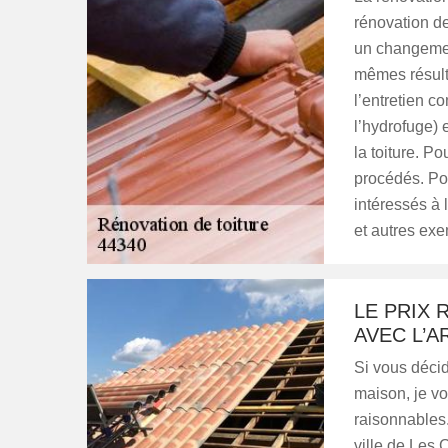
rénovation de
un changemen
mêmes résulta
l’entretien c
l’hydrofuge) 
la toiture. P
procédés. Pour
intéressés à 
et autres ex
LE PRIX 
AVEC L’
Si vous décid
maison, je vo
raisonnables.
ville de Les 