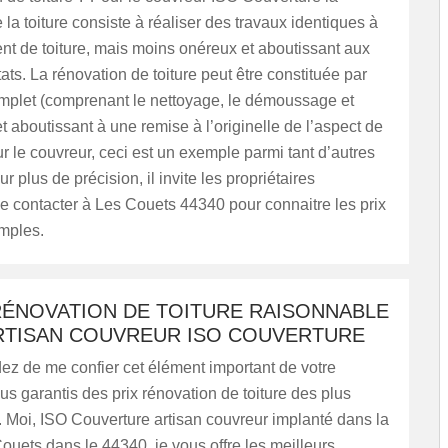
 la toiture consiste à réaliser des travaux identiques à
t de toiture, mais moins onéreux et aboutissant aux
ts. La rénovation de toiture peut être constituée par
omplet (comprenant le nettoyage, le démoussage et
et aboutissant à une remise à l’originelle de l’aspect de
our le couvreur, ceci est un exemple parmi tant d’autres
 plus de précision, il invite les propriétaires
le contacter à Les Couets 44340 pour connaitre les prix
emples.
RÉNOVATION DE TOITURE RAISONNABLE
ARTISAN COUVREUR ISO COUVERTURE
ez de me confier cet élément important de votre
us garantis des prix rénovation de toiture des plus
 Moi, ISO Couverture artisan couvreur implanté dans la
Couets dans le 44340, je vous offre les meilleurs