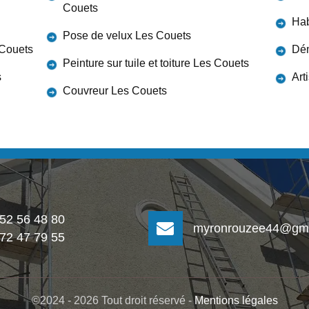
Couets
Hab
Pose de velux Les Couets
 Couets
Dém
Peinture sur tuile et toiture Les Couets
s
Art
Couvreur Les Couets
 52 56 48 80
myronrouzee44@gma
 72 47 79 55
©2024 - 2026 Tout droit réservé -
Mentions légales