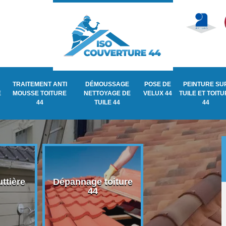
TRAITEMENT ANTI
DÉMOUSSAGE
POSE DE
PEINTURE SU
E
MOUSSE TOITURE
NETTOYAGE DE
VELUX 44
TUILE ET TOIT
44
TUILE 44
44
ttière
Dépannage toiture
Recherche de fu
44
de toiture 44