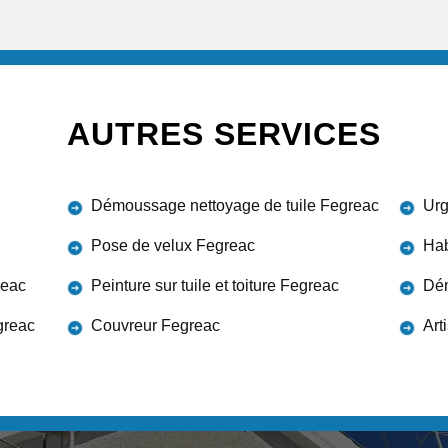
AUTRES SERVICES
Démoussage nettoyage de tuile Fegreac
Urg
Pose de velux Fegreac
Hab
reac
Peinture sur tuile et toiture Fegreac
Dém
greac
Couvreur Fegreac
Art