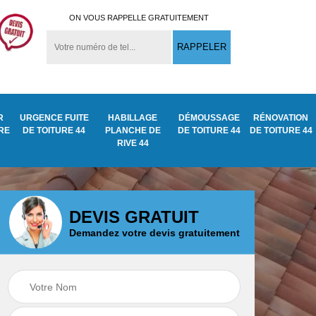
ON VOUS RAPPELLE GRATUITEMENT
R
URGENCE FUITE
HABILLAGE
DÉMOUSSAGE
RÉNOVATION
URE
DE TOITURE 44
PLANCHE DE
DE TOITURE 44
DE TOITURE 44
RIVE 44
DEVIS GRATUIT
Demandez votre devis gratuitement
Démoussage
ite
Traitement anti
nettoyage de tuile
mousse toiture 44
44