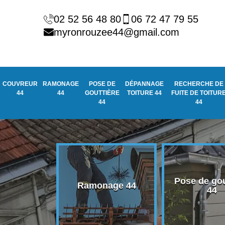
02 52 56 48 80
06 72 47 79 55
myronrouzee44@gmail.com
COUVREUR
RAMONAGE
POSE DE
DÉPANNAGE
RECHERCHE DE
44
44
GOUTTIÈRE
TOITURE 44
FUITE DE TOITUR
44
44
Pose de gou
eur 44
Ramonage 44
44