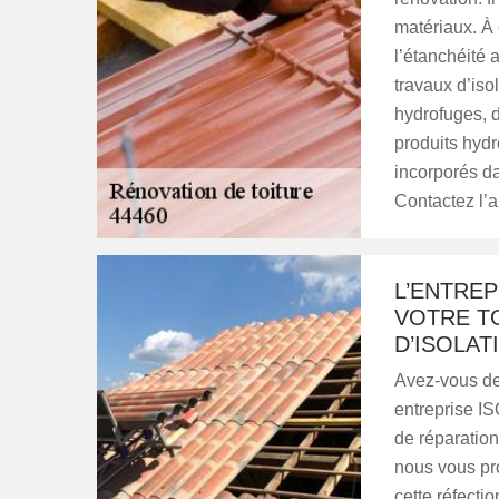
matériaux. À 
l’étanchéité 
travaux d’isol
hydrofuges, d
produits hydr
incorporés d
Contactez l’a
L’ENTRE
VOTRE T
D’ISOLA
Avez-vous des
entreprise IS
de réparation.
nous vous pro
cette réfectio