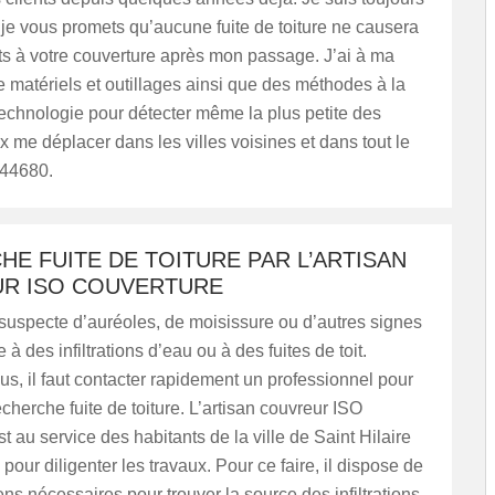
 je vous promets qu’aucune fuite de toiture ne causera
ts à votre couverture après mon passage. J’ai à ma
e matériels et outillages ainsi que des méthodes à la
technologie pour détecter même la plus petite des
ux me déplacer dans les villes voisines et dans tout le
 44680.
E FUITE DE TOITURE PAR L’ARTISAN
R ISO COUVERTURE
suspecte d’auréoles, de moisissure ou d’autres signes
à des infiltrations d’eau ou à des fuites de toit.
us, il faut contacter rapidement un professionnel pour
echerche fuite de toiture. L’artisan couvreur ISO
t au service des habitants de la ville de Saint Hilaire
our diligenter les travaux. Pour ce faire, il dispose de
ns nécessaires pour trouver la source des infiltrations