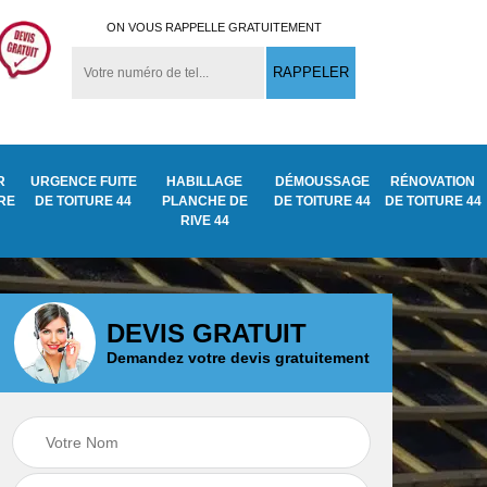
ON VOUS RAPPELLE GRATUITEMENT
R
URGENCE FUITE
HABILLAGE
DÉMOUSSAGE
RÉNOVATION
URE
DE TOITURE 44
PLANCHE DE
DE TOITURE 44
DE TOITURE 44
RIVE 44
DEVIS GRATUIT
Démoussage
Demandez votre devis gratuitement
ite
Traitement anti
nettoyage de tuile
mousse toiture 44
44