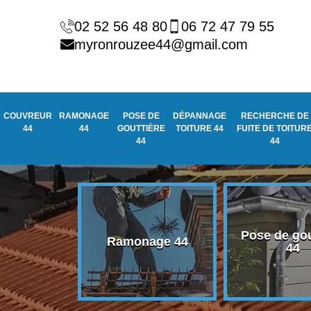
02 52 56 48 80
06 72 47 79 55
myronrouzee44@gmail.com
COUVREUR
RAMONAGE
POSE DE
DÉPANNAGE
RECHERCHE DE
44
44
GOUTTIÈRE
TOITURE 44
FUITE DE TOITUR
44
44
Pose de gou
eur 44
Ramonage 44
44