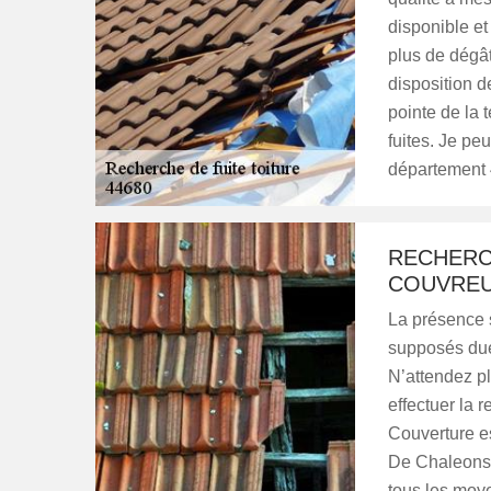
disponible et
plus de dégâ
disposition d
pointe de la 
fuites. Je pe
département
RECHERCH
COUVREU
La présence 
supposés due 
N’attendez pl
effectuer la r
Couverture es
De Chaleons p
tous les moye