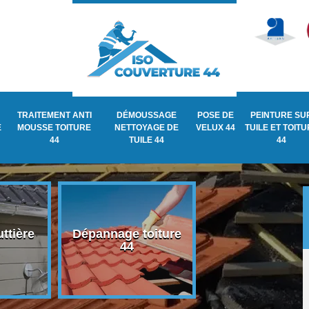
TRAITEMENT ANTI
DÉMOUSSAGE
POSE DE
PEINTURE SU
E
MOUSSE TOITURE
NETTOYAGE DE
VELUX 44
TUILE ET TOIT
44
TUILE 44
44
ttière
Dépannage toiture
Recherche de fu
44
de toiture 44