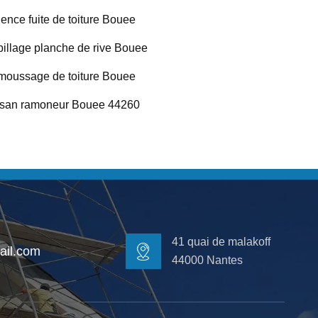
ence fuite de toiture Bouee
illage planche de rive Bouee
oussage de toiture Bouee
isan ramoneur Bouee 44260
41 quai de malakoff
il.com
44000 Nantes