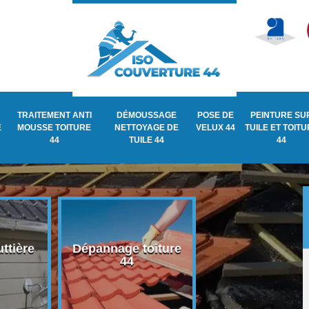
TRAITEMENT ANTI
DÉMOUSSAGE
POSE DE
PEINTURE SU
E
MOUSSE TOITURE
NETTOYAGE DE
VELUX 44
TUILE ET TOIT
44
TUILE 44
44
ttière
Dépannage toiture
Recherche de fu
44
de toiture 44