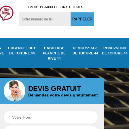
ON VOUS RAPPELLE GRATUITEMENT
R
URGENCE FUITE
HABILLAGE
DÉMOUSSAGE
RÉNOVATION
URE
DE TOITURE 44
PLANCHE DE
DE TOITURE 44
DE TOITURE 44
RIVE 44
DEVIS GRATUIT
Demandez votre devis gratuitement
Démoussage
ite
Traitement anti
nettoyage de tuile
mousse toiture 44
44