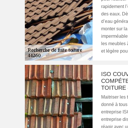
rapidement l’o
des eaux. Dès
d’eau générale
monter sur la
imperméable po
les meubles 
et légère pou
ISO COU
COMPÉTE
TOITURE 
Maitriser les
donné à tous 
entreprise IS
entreprise d
réagir avec u