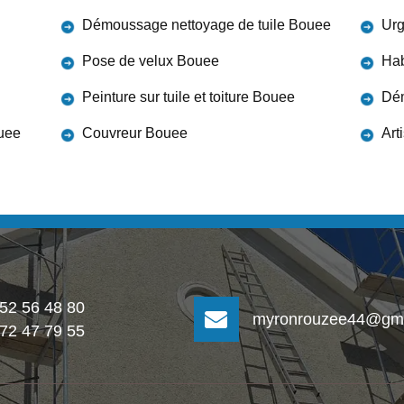
Démoussage nettoyage de tuile Bouee
Urg
Pose de velux Bouee
Hab
Peinture sur tuile et toiture Bouee
Dém
ouee
Couvreur Bouee
Art
 52 56 48 80
myronrouzee44@gma
 72 47 79 55