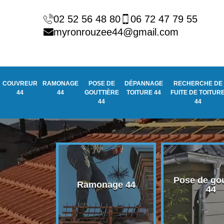
02 52 56 48 80
06 72 47 79 55
myronrouzee44@gmail.com
COUVREUR
RAMONAGE
POSE DE
DÉPANNAGE
RECHERCHE DE
44
44
GOUTTIÈRE
TOITURE 44
FUITE DE TOITUR
44
44
Pose de gou
eur 44
Ramonage 44
44