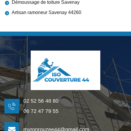
Démoussage de toiture Savenay
Artisan ramoneur Savenay 44260
02 52 56 48 80
06 72 47 79 55
myronrouzee44@gmail.com