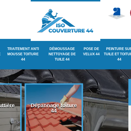
TRAITEMENT ANTI
DÉMOUSSAGE
POSE DE
PEINTURE SU
E
MOUSSE TOITURE
NETTOYAGE DE
VELUX 44
TUILE ET TOIT
44
TUILE 44
44
nnage toiture
Recherche de fuite
Traite
44
de toiture 44
mousse 