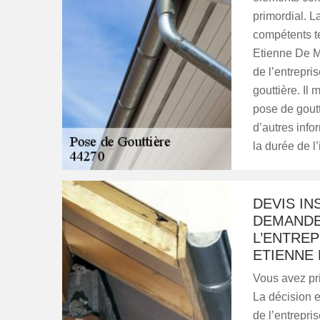
primordial. L
compétents te
Etienne De M
de l’entrepri
gouttière. Il 
pose de goutti
d’autres info
la durée de l’
DEVIS IN
DEMANDE
L’ENTREP
ETIENNE
Vous avez pri
La décision e
de l’entrepri