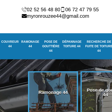
02 52 56 48 80
06 72 47 79 55
myronrouzee44@gmail.com
COUVREUR
RAMONAGE
POSE DE
DÉPANNAGE
RECHERCHE DE
44
44
GOUTTIÈRE
TOITURE 44
FUITE DE TOITUR
44
44
Pose de gouttière
Dépa
Ramonage 44
44