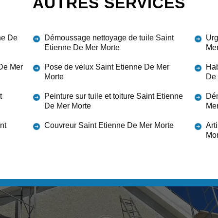
AUTRES SERVICES
ne De
Démoussage nettoyage de tuile Saint
Urg
Etienne De Mer Morte
Mer
 De Mer
Pose de velux Saint Etienne De Mer
Hab
Morte
De 
t
Peinture sur tuile et toiture Saint Etienne
Dém
De Mer Morte
Mer
nt
Couvreur Saint Etienne De Mer Morte
Art
Mor