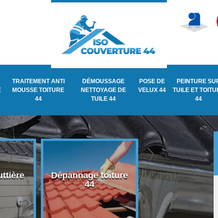
TRAITEMENT ANTI
DÉMOUSSAGE
POSE DE
PEINTURE SU
E
MOUSSE TOITURE
NETTOYAGE DE
VELUX 44
TUILE ET TOIT
44
TUILE 44
44
ttière
Dépannage toiture
Recherche de fu
44
de toiture 44