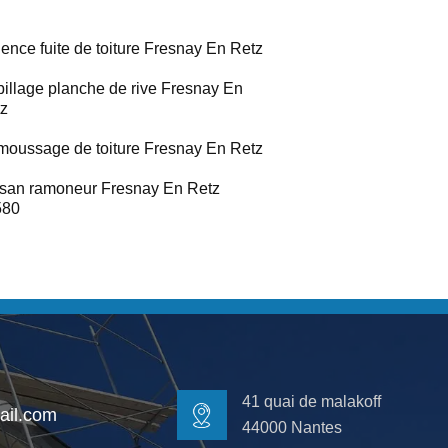
ence fuite de toiture Fresnay En Retz
illage planche de rive Fresnay En
z
oussage de toiture Fresnay En Retz
isan ramoneur Fresnay En Retz
580
41 quai de malakoff
il.com
44000 Nantes