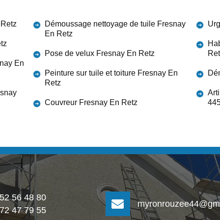
 Retz
Démoussage nettoyage de tuile Fresnay
Urg
En Retz
tz
Hab
Pose de velux Fresnay En Retz
Ret
snay En
Peinture sur tuile et toiture Fresnay En
Dém
Retz
esnay
Art
Couvreur Fresnay En Retz
44
 52 56 48 80
myronrouzee44@gma
 72 47 79 55