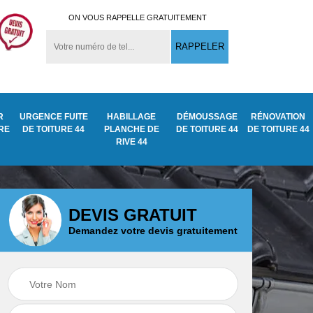
ON VOUS RAPPELLE GRATUITEMENT
R
URGENCE FUITE
HABILLAGE
DÉMOUSSAGE
RÉNOVATION
URE
DE TOITURE 44
PLANCHE DE
DE TOITURE 44
DE TOITURE 44
RIVE 44
DEVIS GRATUIT
Demandez votre devis gratuitement
Démoussage
ite
Traitement anti
nettoyage de tuile
mousse toiture 44
44