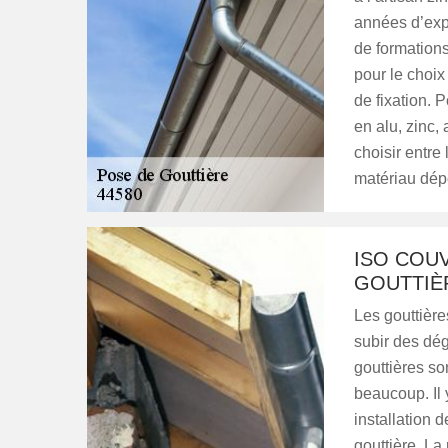
années d’exp
de formation
pour le choix
de fixation. P
en alu, zinc, 
choisir entre 
matériau dép
ISO COU
GOUTTIÈ
Les gouttière
subir des dé
gouttières so
beaucoup. Il 
installation d
gouttière. L