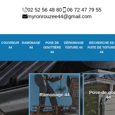
02 52 56 48 80
06 72 47 79 55
myronrouzee44@gmail.com
COUVREUR
RAMONAGE
POSE DE
DÉPANNAGE
RECHERCHE DE
44
44
GOUTTIÈRE
TOITURE 44
FUITE DE TOITUR
44
44
Pose de gou
eur 44
Ramonage 44
44