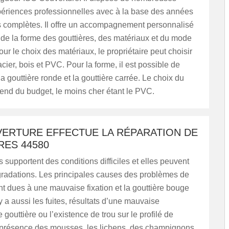
ériences professionnelles avec à la base des années
s complètes. Il offre un accompagnement personnalisé
 de la forme des gouttières, des matériaux et du mode
our le choix des matériaux, le propriétaire peut choisir
acier, bois et PVC. Pour la forme, il est possible de
la gouttière ronde et la gouttière carrée. Le choix du
end du budget, le moins cher étant le PVC.
VERTURE EFFECTUE LA RÉPARATION DE
RES 44580
s supportent des conditions difficiles et elles peuvent
gradations. Les principales causes des problèmes de
nt dues à une mauvaise fixation et la gouttière bouge
y a aussi les fuites, résultats d’une mauvaise
e gouttière ou l’existence de trou sur le profilé de
a présence des mousses, les lichens, des champignons,