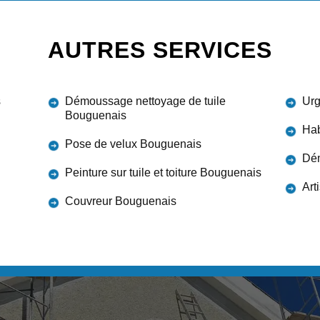
AUTRES SERVICES
s
Démoussage nettoyage de tuile
Urg
Bouguenais
Hab
Pose de velux Bouguenais
Dém
Peinture sur tuile et toiture Bouguenais
Art
Couvreur Bouguenais