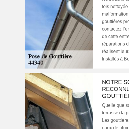
fois nettoyée 
malformations
gouttières pr
contactez l’e
de cette entr
réparations d
réalisent leur
Installés à B
NOTRE S
RECONNU
GOUTTIÈR
Quelle que soi
terrasse) la 
Les gouttière
eaux de pluie