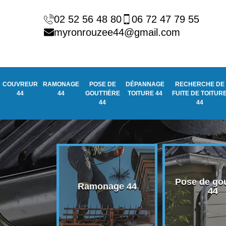
02 52 56 48 80
06 72 47 79 55
myronrouzee44@gmail.com
COUVREUR
RAMONAGE
POSE DE
DÉPANNAGE
RECHERCHE DE
44
44
GOUTTIÈRE
TOITURE 44
FUITE DE TOITUR
44
44
Pose de gou
eur 44
Ramonage 44
44