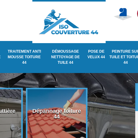
TRAITEMENT ANTI
DÉMOUSSAGE
POSE DE
PEINTURE SU
E
MOUSSE TOITURE
NETTOYAGE DE
VELUX 44
TUILE ET TOIT
44
TUILE 44
44
ttière
Dépannage toiture
Recherche de fu
44
de toiture 44