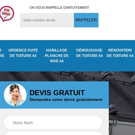
ON VOUS RAPPELLE GRATUITEMENT
R
URGENCE FUITE
HABILLAGE
DÉMOUSSAGE
RÉNOVATION
URE
DE TOITURE 44
PLANCHE DE
DE TOITURE 44
DE TOITURE 44
RIVE 44
DEVIS GRATUIT
Demandez votre devis gratuitement
Démoussage
ite
Traitement anti
nettoyage de tuile
mousse toiture 44
44