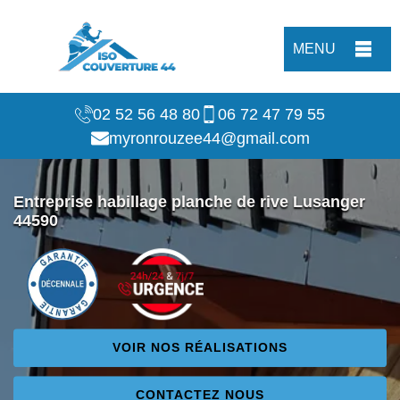
MENU
02 52 56 48 80
06 72 47 79 55
myronrouzee44@gmail.com
Entreprise habillage planche de rive Lusanger
44590
VOIR NOS RÉALISATIONS
CONTACTEZ NOUS