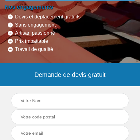
Nos engagements
Devis et déplacement gratuits
Sans engagement
Artisan passionné
Prix imbattable
Travail de qualité
Demande de devis gratuit