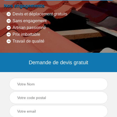
Nos engagements
Devis et déplacement gratuits
Sans engagement
Artisan passionné
Prix imbattable
Travail de qualité
Demande de devis gratuit