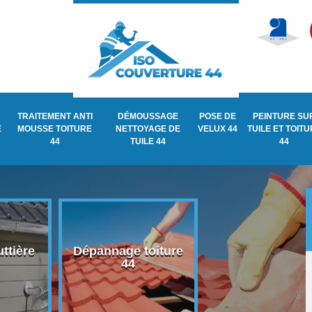
TRAITEMENT ANTI
DÉMOUSSAGE
POSE DE
PEINTURE SU
E
MOUSSE TOITURE
NETTOYAGE DE
VELUX 44
TUILE ET TOIT
44
TUILE 44
44
ttière
Dépannage toiture
Recherche de fu
44
de toiture 44