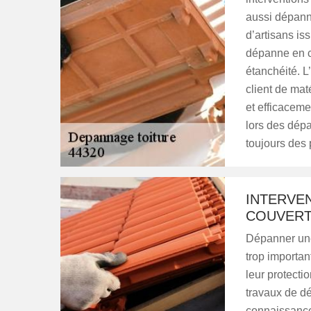
aussi dépann
d’artisans is
dépanne en ch
étanchéité. L
client de mat
et efficaceme
lors des dépa
toujours des 
INTERVEN
COUVERT
Dépanner une 
trop importan
leur protecti
travaux de dé
connaissances