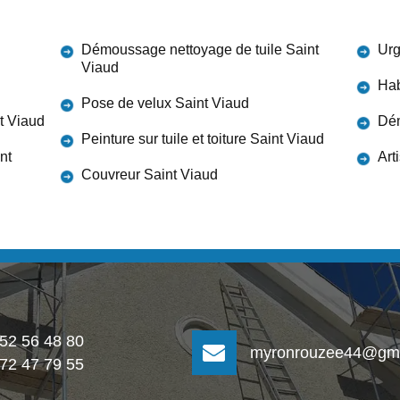
Démoussage nettoyage de tuile Saint
Urg
Viaud
Hab
Pose de velux Saint Viaud
nt Viaud
Dém
Peinture sur tuile et toiture Saint Viaud
nt
Art
Couvreur Saint Viaud
 52 56 48 80
myronrouzee44@gma
 72 47 79 55