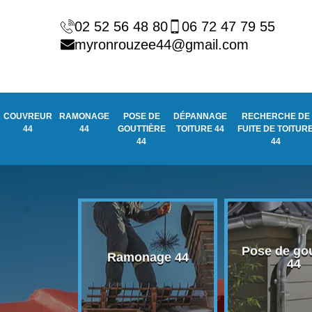
02 52 56 48 80
06 72 47 79 55
myronrouzee44@gmail.com
COUVREUR
RAMONAGE
POSE DE
DÉPANNAGE
RECHERCHE DE
44
44
GOUTTIÈRE
TOITURE 44
FUITE DE TOITUR
44
44
Pose de gou
eur 44
Ramonage 44
44