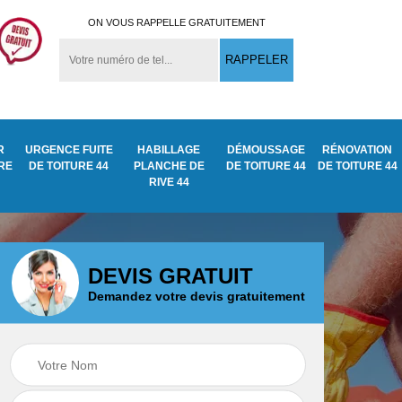
ON VOUS RAPPELLE GRATUITEMENT
R
URGENCE FUITE
HABILLAGE
DÉMOUSSAGE
RÉNOVATION
URE
DE TOITURE 44
PLANCHE DE
DE TOITURE 44
DE TOITURE 44
RIVE 44
DEVIS GRATUIT
Demandez votre devis gratuitement
Démoussage
ite
Traitement anti
nettoyage de tuile
mousse toiture 44
44