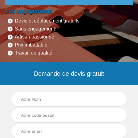
Nos engagements
Devis et déplacement gratuits
Sans engagement
Artisan passionné
Prix imbattable
Travail de qualité
Demande de devis gratuit