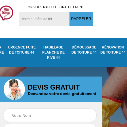
ON VOUS RAPPELLE GRATUITEMENT
R
URGENCE FUITE
HABILLAGE
DÉMOUSSAGE
RÉNOVATION
URE
DE TOITURE 44
PLANCHE DE
DE TOITURE 44
DE TOITURE 44
RIVE 44
DEVIS GRATUIT
Demandez votre devis gratuitement
Démoussage
ite
Traitement anti
nettoyage de tuile
mousse toiture 44
44