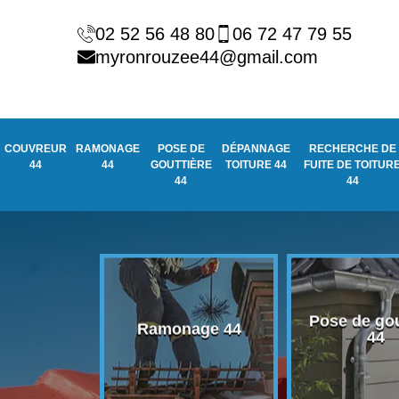
02 52 56 48 80
06 72 47 79 55
myronrouzee44@gmail.com
COUVREUR
RAMONAGE
POSE DE
DÉPANNAGE
RECHERCHE DE
44
44
GOUTTIÈRE
TOITURE 44
FUITE DE TOITUR
44
44
Pose de gou
eur 44
Ramonage 44
44