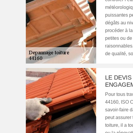
météorologiq
puissantes p
dégâts au nive
procéder à la
petites ou de
raisonnables.
de qualité, s
LE DEVIS
ENGAGEM
Pour tous tra
44160, ISO Co
savoir-faire 
peut assurer
toiture, il a 
ou la rénovati