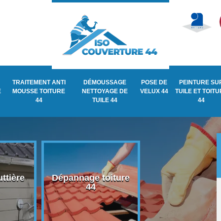
TRAITEMENT ANTI
DÉMOUSSAGE
POSE DE
PEINTURE SU
E
MOUSSE TOITURE
NETTOYAGE DE
VELUX 44
TUILE ET TOIT
44
TUILE 44
44
ttière
Dépannage toiture
Recherche de fu
44
de toiture 44