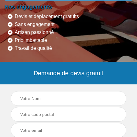
Nos engagements
Devis et déplacement gratuits
Sans engagement
Artisan passionné
Prix imbattable
Travail de qualité
Demande de devis gratuit