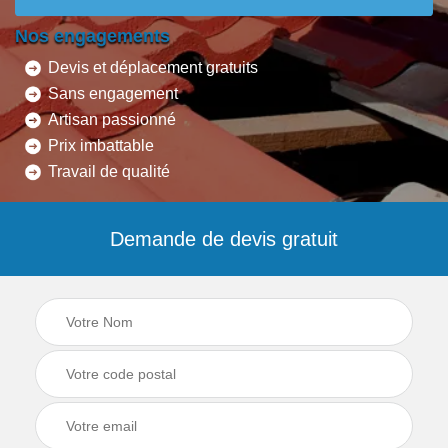
Nos engagements
Devis et déplacement gratuits
Sans engagement
Artisan passionné
Prix imbattable
Travail de qualité
Demande de devis gratuit