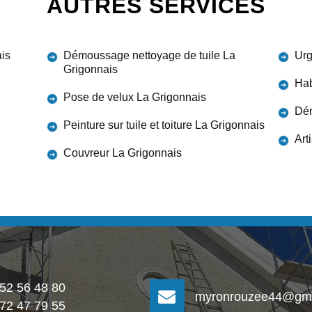
AUTRES SERVICES
ais
Démoussage nettoyage de tuile La
Urg
Grigonnais
Hab
Pose de velux La Grigonnais
Dém
Peinture sur tuile et toiture La Grigonnais
Art
Couvreur La Grigonnais
 52 56 48 80
myronrouzee44@gma
 72 47 79 55