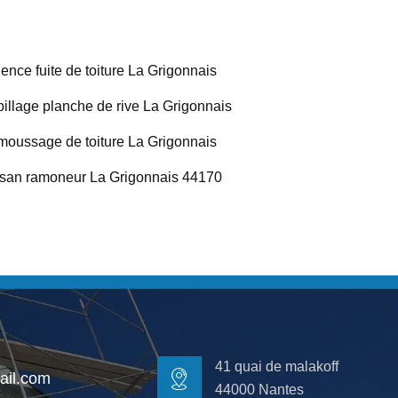
ence fuite de toiture La Grigonnais
illage planche de rive La Grigonnais
oussage de toiture La Grigonnais
isan ramoneur La Grigonnais 44170
41 quai de malakoff
il.com
44000 Nantes