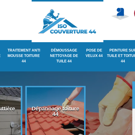
TRAITEMENT ANTI
DÉMOUSSAGE
POSE DE
PEINTURE SU
E
MOUSSE TOITURE
NETTOYAGE DE
VELUX 44
TUILE ET TOIT
44
TUILE 44
44
ttière
Dépannage toiture
Recherche de fu
44
de toiture 44