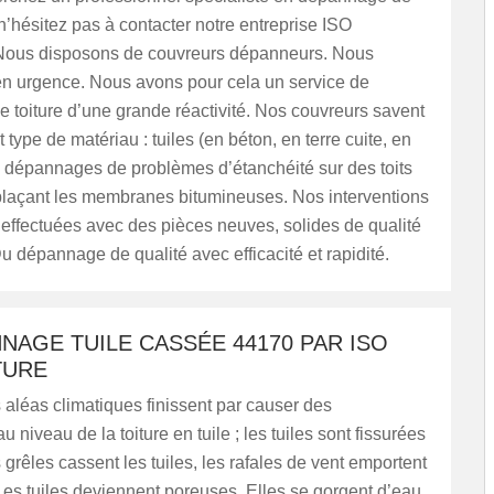
s n’hésitez pas à contacter notre entreprise ISO
Nous disposons de couvreurs dépanneurs. Nous
en urgence. Nous avons pour cela un service de
 toiture d’une grande réactivité. Nos couvreurs savent
 type de matériau : tuiles (en béton, en terre cuite, en
 dépannages de problèmes d’étanchéité sur des toits
plaçant les membranes bitumineuses. Nos interventions
 effectuées avec des pièces neuves, solides de qualité
u dépannage de qualité avec efficacité et rapidité.
NAGE TUILE CASSÉE 44170 PAR ISO
TURE
s aléas climatiques finissent par causer des
u niveau de la toiture en tuile ; les tuiles sont fissurées
s grêles cassent les tuiles, les rafales de vent emportent
es tuiles deviennent poreuses. Elles se gorgent d’eau