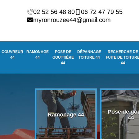
02 52 56 48 80
06 72 47 79 55
myronrouzee44@gmail.com
COUVREUR
RAMONAGE
POSE DE
DÉPANNAGE
RECHERCHE DE
44
44
GOUTTIÈRE
TOITURE 44
FUITE DE TOITUR
44
44
Pose de gou
eur 44
Ramonage 44
44