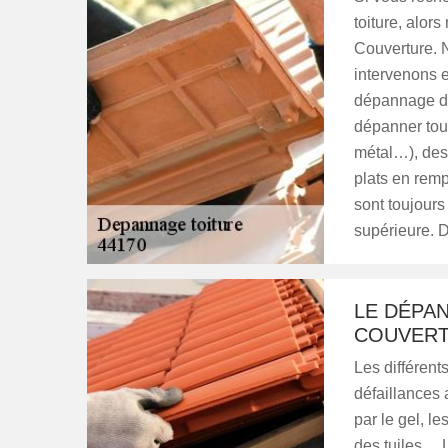
toiture, alor
Couverture. 
intervenons 
dépannage de
dépanner tout
métal…), des
plats en rem
sont toujours
supérieure. D
LE DÉPAN
COUVER
Les différent
défaillances a
par le gel, le
des tuiles… L