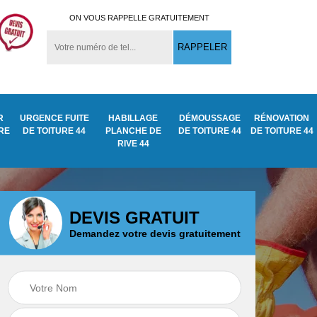
ON VOUS RAPPELLE GRATUITEMENT
R
URGENCE FUITE
HABILLAGE
DÉMOUSSAGE
RÉNOVATION
URE
DE TOITURE 44
PLANCHE DE
DE TOITURE 44
DE TOITURE 44
RIVE 44
DEVIS GRATUIT
Demandez votre devis gratuitement
Démoussage
ite
Traitement anti
nettoyage de tuile
mousse toiture 44
44