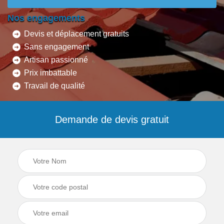
Nos engagements
Devis et déplacement gratuits
Sans engagement
Artisan passionné
Prix imbattable
Travail de qualité
Demande de devis gratuit