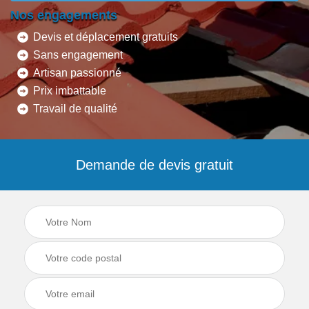
Nos engagements
Devis et déplacement gratuits
Sans engagement
Artisan passionné
Prix imbattable
Travail de qualité
Demande de devis gratuit