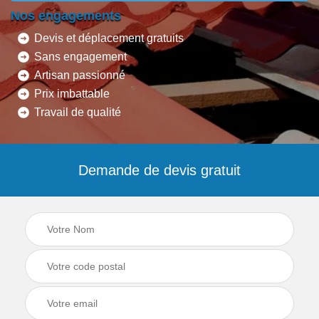
Nos engagements
Devis et déplacement gratuits
Sans engagement
Artisan passionné
Prix imbattable
Travail de qualité
Demande de devis gratuit