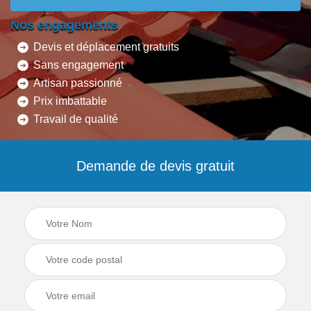
Nos engagements
Devis et déplacement gratuits
Sans engagement
Artisan passionné
Prix imbattable
Travail de qualité
Demande de devis gratuit