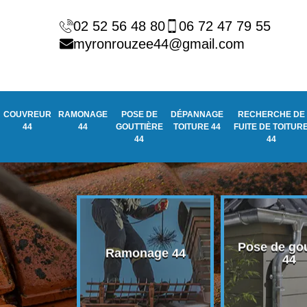
02 52 56 48 80
06 72 47 79 55
myronrouzee44@gmail.com
COUVREUR
RAMONAGE
POSE DE
DÉPANNAGE
RECHERCHE DE
44
44
GOUTTIÈRE
TOITURE 44
FUITE DE TOITUR
44
44
Pose de gou
eur 44
Ramonage 44
44