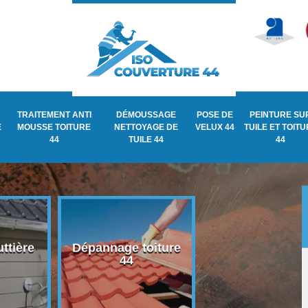
TRAITEMENT ANTI
DÉMOUSSAGE
POSE DE
PEINTURE SU
E
MOUSSE TOITURE
NETTOYAGE DE
VELUX 44
TUILE ET TOIT
44
TUILE 44
44
ttière
Dépannage toiture
Recherche de fu
44
de toiture 44