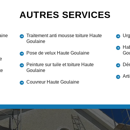
AUTRES SERVICES
aine
Traitement anti mousse toiture Haute
Urg
Goulaine
Hab
Pose de velux Haute Goulaine
Gou
e
Peinture sur tuile et toiture Haute
Dém
te
Goulaine
Art
Couvreur Haute Goulaine