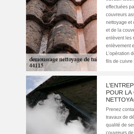
effectuées pa
couvreurs ass
nettoyage et 
et de la couv
enlèvent les 
enlèvement et
L’opération 
fils de cuivre
L’ENTRE
POUR LA
NETTOYAG
Prenez contac
travaux de dé
qualité de ses
couvreurs de 