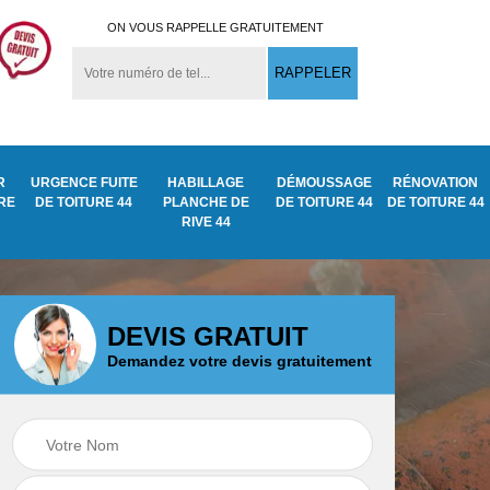
ON VOUS RAPPELLE GRATUITEMENT
R
URGENCE FUITE
HABILLAGE
DÉMOUSSAGE
RÉNOVATION
URE
DE TOITURE 44
PLANCHE DE
DE TOITURE 44
DE TOITURE 44
RIVE 44
DEVIS GRATUIT
Demandez votre devis gratuitement
Démoussage
ite
Traitement anti
nettoyage de tuile
mousse toiture 44
44