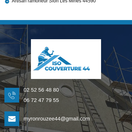
Artisan ramoneur Sion Les Mines 44590
02 52 56 48 80
06 72 47 79 55
myronrouzee44@gmail.com