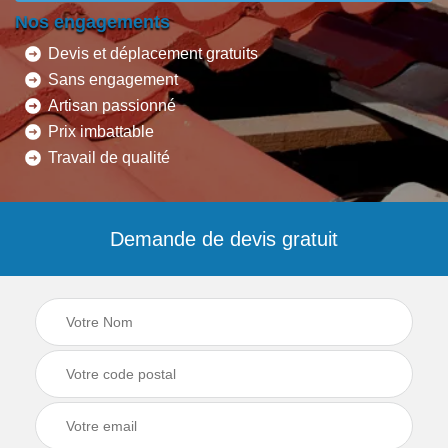
Nos engagements
Devis et déplacement gratuits
Sans engagement
Artisan passionné
Prix imbattable
Travail de qualité
Demande de devis gratuit