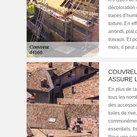
décoloration 
traces d’humi
toiture. En ef
arrondi, plat 
travaux. Et p
mois, il peut 
COUVREU
ASSURE L
En plus de la
tous les nom
des accessoire
tuiles de rive,
communément 
essentiels. Il
Pour une couv