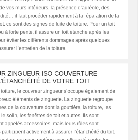
de vos murs intérieurs, la présence d’auréole, des
dité… il faut procéder rapidement à la réparation de la
fet, ce sont des signes de fuite de toiture. Pour un toit
ou à forte pente, il assure un toit étanche après les
our éviter les différents dommages après quelques
assurer l’entretien de la toiture.
R ZINGUEUR ISO COUVERTURE
’ÉTANCHÉITÉ DE VOTRE TOIT
 toiture, le couvreur zingueur s’occupe également de
breux éléments de zinguerie. La zinguerie regroupe
s de la couverture dont la gouttière, la toiture, les
 le solin, les fenêtres de toit et autres. Ils sont
appelés accessoires, mais leurs rôles sont
s participent activement à assurer l’étanchéité du toit.
erture qui vous protège avec efficacité contre les