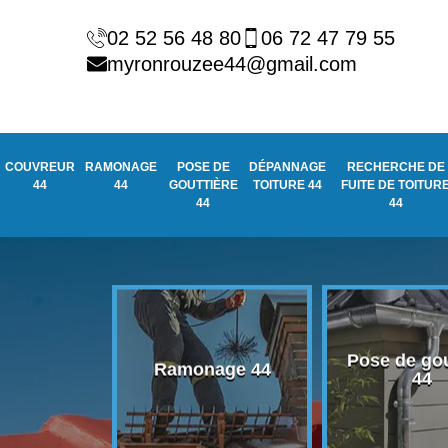
02 52 56 48 80
06 72 47 79 55
myronrouzee44@gmail.com
COUVREUR
RAMONAGE
POSE DE
DÉPANNAGE
RECHERCHE DE
44
44
GOUTTIÈRE
TOITURE 44
FUITE DE TOITUR
44
44
Pose de gou
eur 44
Ramonage 44
44