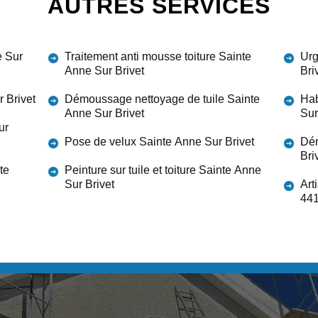
AUTRES SERVICES
e Sur
Traitement anti mousse toiture Sainte
Urg
Anne Sur Brivet
Bri
 Brivet
Démoussage nettoyage de tuile Sainte
Hab
Anne Sur Brivet
Sur
ur
Pose de velux Sainte Anne Sur Brivet
Dém
Bri
te
Peinture sur tuile et toiture Sainte Anne
Sur Brivet
Art
44