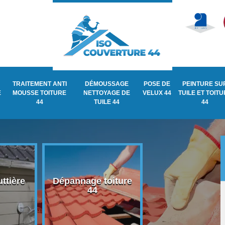
TRAITEMENT ANTI
DÉMOUSSAGE
POSE DE
PEINTURE SU
E
MOUSSE TOITURE
NETTOYAGE DE
VELUX 44
TUILE ET TOIT
44
TUILE 44
44
ttière
Dépannage toiture
Recherche de fu
44
de toiture 44