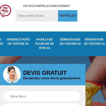
ON VOUS RAPPELLE GRATUITEMENT
R
URGENCE FUITE
HABILLAGE
DÉMOUSSAGE
RÉNOVATION
URE
DE TOITURE 44
PLANCHE DE
DE TOITURE 44
DE TOITURE 44
RIVE 44
DEVIS GRATUIT
Demandez votre devis gratuitement
Démoussage
ite
Traitement anti
nettoyage de tuile
mousse toiture 44
44