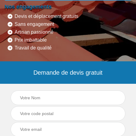
Nos engagements
Devis et déplacement gratuits
Sans engagement
Artisan passionné
Prix imbattable
Travail de qualité
Demande de devis gratuit