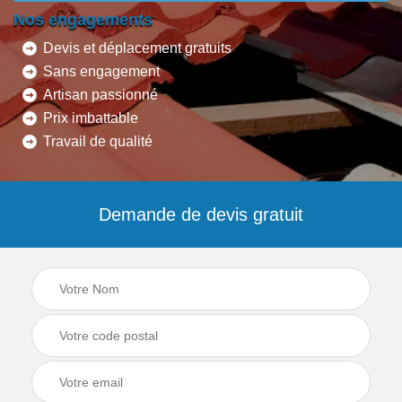
Nos engagements
Devis et déplacement gratuits
Sans engagement
Artisan passionné
Prix imbattable
Travail de qualité
Demande de devis gratuit