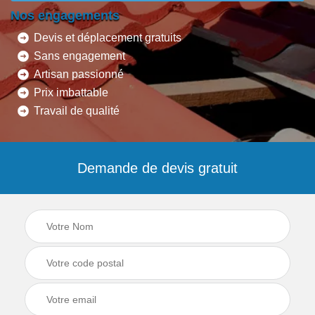
Nos engagements
Devis et déplacement gratuits
Sans engagement
Artisan passionné
Prix imbattable
Travail de qualité
Demande de devis gratuit