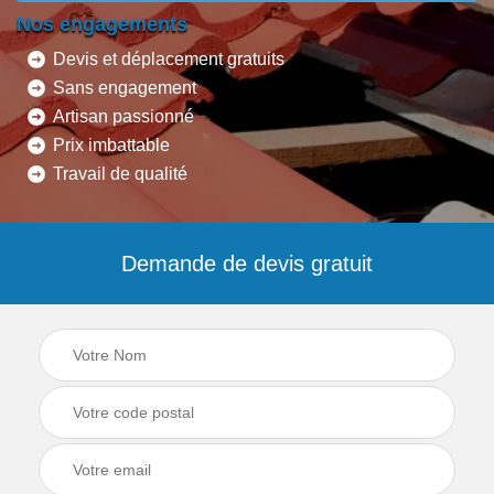
Nos engagements
Devis et déplacement gratuits
Sans engagement
Artisan passionné
Prix imbattable
Travail de qualité
Demande de devis gratuit