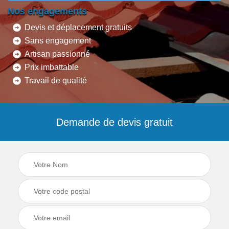
Nos engagements
Devis et déplacement gratuits
Sans engagement
Artisan passionné
Prix imbattable
Travail de qualité
Demande de devis gratuit