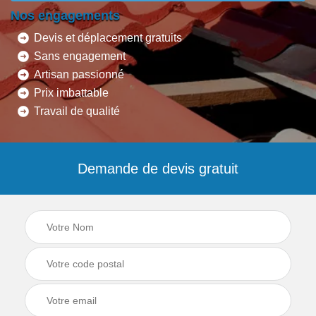
Nos engagements
Devis et déplacement gratuits
Sans engagement
Artisan passionné
Prix imbattable
Travail de qualité
Demande de devis gratuit